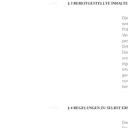
§ 3 BEREITGESTELLTE INHALT
Die
sow
Prä
Ver
per
Dri
Der
und
eig
Inh
gen
nur
ber
§ 4 REGELUNGEN ZU SELBST E
Der