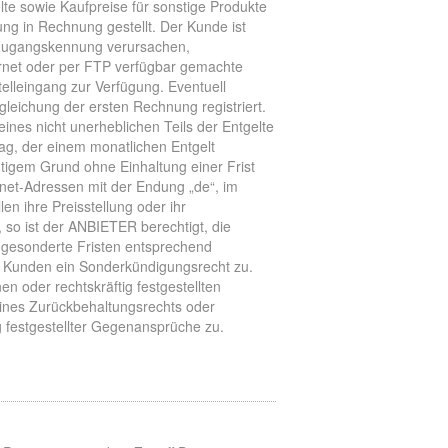
te sowie Kaufpreise für sonstige Produkte
ung in Rechnung gestellt. Der Kunde ist
e Zugangskennung verursachen,
ternet oder per FTP verfügbar gemachte
elleingang zur Verfügung. Eventuell
leichung der ersten Rechnung registriert.
nes nicht unerheblichen Teils der Entgelte
ag, der einem monatlichen Entgelt
htigem Grund ohne Einhaltung einer Frist
ernet-Adressen mit der Endung „de“, im
n ihre Preisstellung oder ihr
so ist der ANBIETER berechtigt, die
gesonderte Fristen entsprechend
m Kunden ein Sonderkündigungsrecht zu.
oder rechtskräftig festgestellten
nes Zurückbehaltungsrechts oder
g festgestellter Gegenansprüche zu.