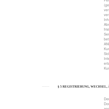
Per
(ge
ver
ver
Inh
Abm
fri
Ser
bet
ANB
Kun
Sic
Int
erl
Kun
§ 5 REGISTRIERUNG, WECHSEL
Der
Dom
and