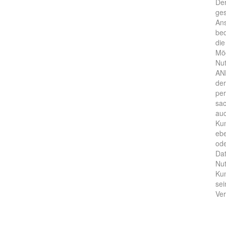
Der
ges
Ans
bed
die
Mög
Nut
ANB
der
per
sac
auc
Kun
ebe
ode
Dat
Nut
Kun
sei
Ver