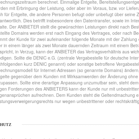
echnungszeitraum berechnet. Einmalige Entgelte, Bereitstellungsentgel
den mit Erbringung der Leistung, oder aber im Voraus, bzw. vor Liefer
h für Entgelte, die andere Personen befugt oder unbefugt über sein
antwortlich. Dies betrifft insbesondere den Datentransfer, sowie im In
alte. Der ANBIETER stellt die gewünschten Leistungen direkt nach Best
tellte Domains werden erst nach Eingang des Vertrages, oder nach Beg
mt der Kunde für zwei aufeinander folgende Monate mit der Zahlung ei
r in einem länger als zwei Monate dauernden Zeitraum mit einem Betr
spricht, in Verzug, kann der ANBIETER das Vertragsverhältnis aus wic
digen. Sollte die DENIC e.G. (zentrale Vergabestelle für deutsche Int
hfolgenden kurz DENIC genannt) oder sonstige betroffene Vergabestelle
echnungsmodell für Internet-Adressen (so genannte Domains) ändern, 
tgelte gegenüber dem Kunden mit Wirksamwerden der Änderung ohne 
upassen. Sollte eine derartige Anpassung unzumutbar sein, steht de
en Forderungen des ANBIETERS kann der Kunde nur mit unbestrittenen 
genansprüchen aufrechnen. Dem Kunden steht die Geltendmachung ei
stungsverweigerungsrechts nur wegen unbestrittener oder rechtskräfti
CHUTZ