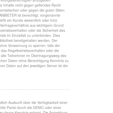
retungsberechtigten anzugeben
e Inhalte nicht gegen geltendes Recht
remistischen oder gegen die guten Sitten
 ANBIETER ist berechtigt, vorgenannte
tößt ein Kunde wesentlich oder trotz
Vertragsverhältnis aus wichtigem Grund
betriebsverhalten oder die Sicherheit des
ieb im Einzelfall zu unterbinden. Dies
bliothek bereitgehalten werden. Der
hne Vorwarnung zu sperren, falls der
das Regelbetriebsverhalten oder die
r alle Teilnehmer im Übertragungsweg des
dlichen Daten ohne Berechtigung Kenntnis zu
ner Daten auf den jeweiligen Server ist der
dlich Auskunft über die Verfügbarkeit einer
tte Partei durch die DENIC oder einer
der davon Kenntnis erlangt. Die Anmeldung