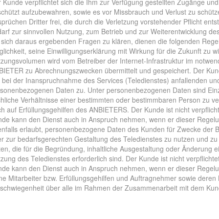
 Kunde verpflichtet sich die Ihm zur Verfügung gestellten Zugänge und 
chützt aufzubewahren, sowie es vor Missbrauch und Verlust zu schütz
prüchen Dritter frei, die durch die Verletzung vorstehender Pflicht e
arf zur sinnvollen Nutzung, zum Betrieb und zur Weiterentwicklung de
 sich daraus ergebenden Fragen zu klären, dienen die folgenden Regel
lichkeit, seine Einwilligungserklärung mit Wirkung für die Zukunft zu
zungsvolumen wird vom Betreiber der Internet-Infrastruktur im notwe
IETER zu Abrechnungszwecken übermittelt und gespeichert. Der Kun
 bei der Inanspruchnahme des Services (Teledienstes) anfallenden u
sonenbezogenen Daten zu. Unter personenbezogenen Daten sind Einz
hliche Verhältnisse einer bestimmten oder bestimmbaren Person zu ve
h auf Erfüllungsgehilfen des ANBIETERS. Der Kunde ist nicht verpflic
de kann den Dienst auch in Anspruch nehmen, wenn er dieser Regelu
nfalls erlaubt, personenbezogene Daten des Kunden für Zwecke der 
r zur bedarfsgerechten Gestaltung des Teledienstes zu nutzen und zu 
en, die für die Begründung, inhaltliche Ausgestaltung oder Änderung e
zung des Teledienstes erforderlich sind. Der Kunde ist nicht verpflich
de kann den Dienst auch in Anspruch nehmen, wenn er dieser Regel
ne Mitarbeiter bzw. Erfüllungsgehilfen und Auftragnehmer sowie deren Mi
schwiegenheit über alle im Rahmen der Zusammenarbeit mit dem Kund