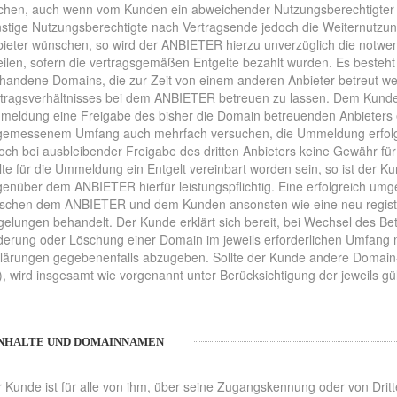
chen, auch wenn vom Kunden ein abweichender Nutzungsberechtigter 
stige Nutzungsberechtigte nach Vertragsende jedoch die Weiternutzu
ieter wünschen, so wird der ANBIETER hierzu unverzüglich die notwe
eilen, sofern die vertragsgemäßen Entgelte bezahlt wurden. Es besteht 
handene Domains, die zur Zeit von einem anderen Anbieter betreut wer
tragsverhältnisses bei dem ANBIETER betreuen zu lassen. Dem Kunden 
eldung eine Freigabe des bisher die Domain betreuenden Anbieters er
gemessenem Umfang auch mehrfach versuchen, die Ummeldung erfolg
och bei ausbleibender Freigabe des dritten Anbieters keine Gewähr f
lte für die Ummeldung ein Entgelt vereinbart worden sein, so ist der 
enüber dem ANBIETER hierfür leistungspflichtig. Eine erfolgreich umg
schen dem ANBIETER und dem Kunden ansonsten wie eine neu registr
elungen behandelt. Der Kunde erklärt sich bereit, bei Wechsel des Be
erung oder Löschung einer Domain im jeweils erforderlichen Umfang 
lärungen gegebenenfalls abzugeben. Sollte der Kunde andere Domain-
), wird insgesamt wie vorgenannt unter Berücksichtigung der jeweils gül
 INHALTE UND DOMAINNAMEN
 Kunde ist für alle von ihm, über seine Zugangskennung oder von Dritte