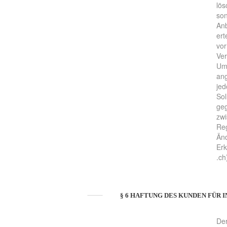
lös
son
Anb
ert
vor
Ver
Umm
an
jed
Sol
geg
zwi
Reg
Änd
Erk
.ch
§ 6 HAFTUNG DES KUNDEN FÜR
Der