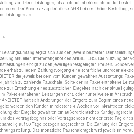
tellung von Dienstleistungen, als auch bei Inbetriebnahme der bestell
ommen. Der Kunde akzeptiert diese AGB bei der Online Bestellung, so
nstleistungen an.
LTE
 Leistungsumfang ergibt sich aus den jeweils bestellten Dienstleistun
tellung aktuellen Internetangebot des ANBIETERS. Die Nutzung der
nstleistungen erfolgt zu den jeweiligen festgelegten Preisen. Sonderv
de erhält zu jedem Zahlungsvorgang eine schriftliche und/oder elekt
IETER die jeweils bei dem vom Kunden gewählten Ausstattungs-Paket 
r jährlich zu zahlende Pauschale. Sollte der im Paket enthaltene Leist
de zur Entrichtung eines zusätzlichen Entgeltes nach der aktuell gültig
 im Paket enthaltenen Leistungen nicht, oder nur teilweise in Anspruch, b
 ANBIETER hält sich Änderungen der Entgelte zum Beginn eines neu
gelte werden den Kunden mindestens 4 Wochen vor Inkrafttreten elektro
öhung der Entgelte gewähren ein außerordentliches Kündigungsrecht m
um des Vertragsbeginns oder Vertragsendes nicht der erste Tag eines
esanteilig auf 30 Tage bezogen abgerechnet. Die Zahlung der Entgelte 
hnungsstellung. Das monatliche Pauschalentgelt wird jeweils im Vorau