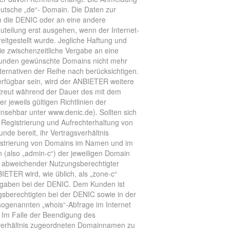
eutsche „de“- Domain. Die Daten zur
n die DENIC oder an eine andere
Zuteilung erst ausgehen, wenn der Internet-
gestellt wurde. Jegliche Haftung und
ie zwischenzeitliche Vergabe an eine
Kunden gewünschte Domains nicht mehr
ernativen der Reihe nach berücksichtigen.
rfügbar sein, wird der ANBIETER weitere
eut während der Dauer des mit dem
jeweils gültigen Richtlinien der
sehbar unter www.denic.de). Sollten sich
 Registrierung und Aufrechterhaltung von
e bereit, ihr Vertragsverhältnis
strierung von Domains im Namen und im
 (also „admin-c“) der jeweiligen Domain
en abweichender Nutzungsberechtigter
IETER wird, wie üblich, als „zone-c“
Angaben bei der DENIC. Dem Kunden ist
berechtigten bei der DENIC sowie in der
ogenannten „whois“-Abfrage im Internet
d. Im Falle der Beendigung des
gsverhältnis zugeordneten Domainnamen zu