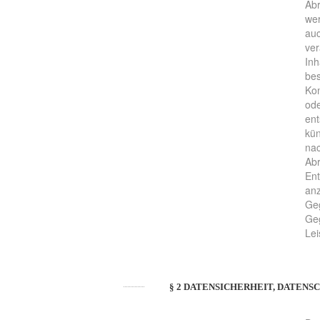
Abr
wer
auc
ver
Inh
bes
Kom
ode
ent
kün
nac
Abr
En
anz
Geg
Ge
Lei
§ 2 DATENSICHERHEIT, DATENS