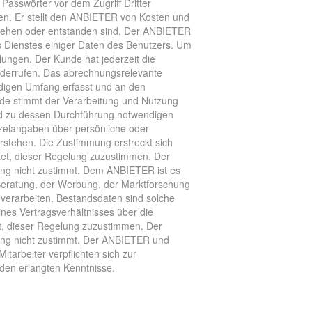
Passwörter vor dem Zugriff Dritter
en. Er stellt den ANBIETER von Kosten und
ntstehen oder entstanden sind. Der ANBIETER
s Dienstes einiger Daten des Benutzers. Um
ungen. Der Kunde hat jederzeit die
 widerrufen. Das abrechnungsrelevante
ndigen Umfang erfasst und an den
de stimmt der Verarbeitung und Nutzung
nd zu dessen Durchführung notwendigen
elangaben über persönliche oder
rstehen. Die Zustimmung erstreckt sich
htet, dieser Regelung zuzustimmen. Der
ng nicht zustimmt. Dem ANBIETER ist es
Beratung, der Werbung, der Marktforschung
verarbeiten. Bestandsdaten sind solche
ines Vertragsverhältnisses über die
tet, dieser Regelung zuzustimmen. Der
ung nicht zustimmt. Der ANBIETER und
tarbeiter verpflichten sich zur
en erlangten Kenntnisse.