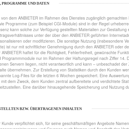
E, PROGRAMME UND DATEN
 von dem ANBIETER im Rahmen des Dienstes zugänglich gemachten Inha
ie Programme (zum Beispiel CGI-Module) sind in der Regel urheberrech
senz kann solche zur Verfügung gestellten Materialien zur Gestaltung e
tragsverhältnisses unter der über den ANBIETER geführten Internetad
sonalisieren oder modifizieren. Die sonstige Nutzung (insbesondere V
tte) ist nur mit schriftlicher Genehmigung durch den ANBIETER oder de
 ANBIETER haftet für die Richtigkeit, Fehlerfreiheit, gewünschte Funkti
 Programmmodule nur im Rahmen der Haftungsregel nach Ziffer 14. Der
enen Servern liegen, nicht verantwortlich und kann – unbeschadet der Z
alte übernehmen. Zur Erstellung von Statistiken durch den Kunden w
annte Log-Files für die letzten 6 Wochen gespeichert. Eine Auswertu
 mit dem Zweck, dem Kunden zentral aufbereitete und verdichtete Sta
eitzustellen. Eine darüber hinausgehende Speicherung und Nutzung d
RSTELLTEN BZW. ÜBERTRAGENEN INHALTEN
 Kunde verpflichtet sich, für seine geschäftsmäßigen Angebote Namen 