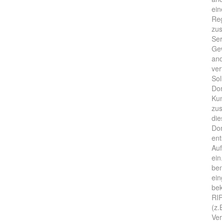
ein
Reg
zus
Ser
Gew
and
ver
Sol
Do
Kun
zus
die
Dom
ent
Auf
ein
ben
ein
bek
RIP
(z.
Ver