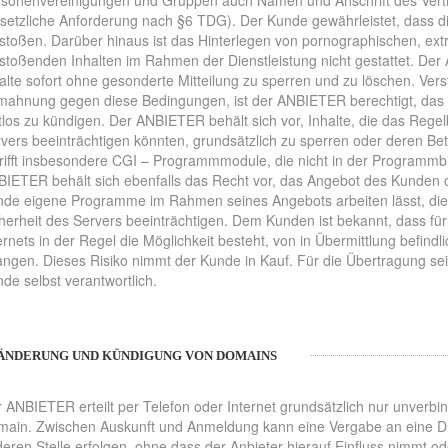
sonenvereinigungen und Gruppen auch Namen und Anschrift des Vert
setzliche Anforderung nach §6 TDG). Der Kunde gewährleistet, dass di
stoßen. Darüber hinaus ist das Hinterlegen von pornographischen, ext
stoßenden Inhalten im Rahmen der Dienstleistung nicht gestattet. Der
alte sofort ohne gesonderte Mitteilung zu sperren und zu löschen. Vers
ahnung gegen diese Bedingungen, ist der ANBIETER berechtigt, das 
stlos zu kündigen. Der ANBIETER behält sich vor, Inhalte, die das Regel
vers beeinträchtigen könnten, grundsätzlich zu sperren oder deren Betr
rifft insbesondere CGI – Programmmodule, die nicht in der Programmbi
IETER behält sich ebenfalls das Recht vor, das Angebot des Kunden o
de eigene Programme im Rahmen seines Angebots arbeiten lässt, die 
herheit des Servers beeinträchtigen. Dem Kunden ist bekannt, dass fü
ernets in der Regel die Möglichkeit besteht, von in Übermittlung befin
angen. Dieses Risiko nimmt der Kunde in Kauf. Für die Übertragung sei
de selbst verantwortlich.
, ÄNDERUNG UND KÜNDIGUNG VON DOMAINS
 ANBIETER erteilt per Telefon oder Internet grundsätzlich nur unverbin
ain. Zwischen Auskunft und Anmeldung kann eine Vergabe an eine Dri
eren Stelle erfolgen, ohne dass der Anbieter hierauf Einfluss nimmt o