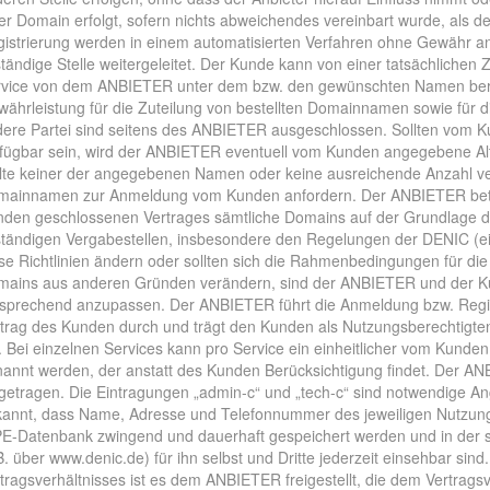
er Domain erfolgt, sofern nichts abweichendes vereinbart wurde, als d
istrierung werden in einem automatisierten Verfahren ohne Gewähr a
tändige Stelle weitergeleitet. Der Kunde kann von einer tatsächlichen 
vice von dem ANBIETER unter dem bzw. den gewünschten Namen bereit
ährleistung für die Zuteilung von bestellten Domainnamen sowie für d
ere Partei sind seitens des ANBIETER ausgeschlossen. Sollten vom 
fügbar sein, wird der ANBIETER eventuell vom Kunden angegebene Alt
lte keiner der angegebenen Namen oder keine ausreichende Anzahl ve
mainnamen zur Anmeldung vom Kunden anfordern. Der ANBIETER betr
den geschlossenen Vertrages sämtliche Domains auf der Grundlage der 
tändigen Vergabestellen, insbesondere den Regelungen der DENIC (ein
se Richtlinien ändern oder sollten sich die Rahmenbedingungen für die
ains aus anderen Gründen verändern, sind der ANBIETER und der Kund
sprechend anzupassen. Der ANBIETER führt die Anmeldung bzw. Regi
trag des Kunden durch und trägt den Kunden als Nutzungsberechtigten
. Bei einzelnen Services kann pro Service ein einheitlicher vom Kund
annt werden, der anstatt des Kunden Berücksichtigung findet. Der ANB
getragen. Die Eintragungen „admin-c“ und „tech-c“ sind notwendige 
annt, dass Name, Adresse und Telefonnummer des jeweiligen Nutzungs
E-Datenbank zwingend und dauerhaft gespeichert werden und in der s
B. über www.denic.de) für ihn selbst und Dritte jederzeit einsehbar sin
tragsverhältnisses ist es dem ANBIETER freigestellt, die dem Vertra