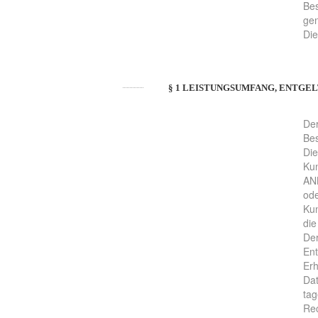
Bes
gen
Die
§ 1 LEISTUNGSUMFANG, ENTGE
Der
Bes
Die
Kun
ANB
ode
Kun
die
Der
Ent
Erh
Dat
tag
Rec