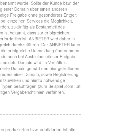
benannt wurde. Sollte der Kunde bzw. der
ng einer Domain über einen anderen
ndige Freigabe ohne gesondertes Entgelt
bei einzelnen Services die Möglichkeit,
den, zukünftig als Bestandteil des
ist bekannt, dass zur erfolgreichen
forderlich ist. ANBIETER wird daher in
reich durchzuführen. Der ANBIETER kann
ür die erfolgreiche Ummeldung übernehmen.
Kunde auch bei Ausbleiben dieser Freigabe
emeldete Domain wird im Verhältnis
ierte Domain gemäß den hier getroffenen
treuers einer Domain, sowie Registrierung,
mitzuwirken und hierzu notwendige
Typen beauftragen (zum Beispiel .com, .at,
tigen Vergaberichtlinien verfahren.
n produzierten bzw. publizierten Inhalte